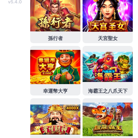
搜
搜
尋
尋
關
鍵
字:
頁面
好博娛樂城
娛樂城優惠
娛樂城推薦
娛樂城體驗金
線上娛樂城
通博娛樂傳票
通博娛樂城不出金
通博娛樂城代理