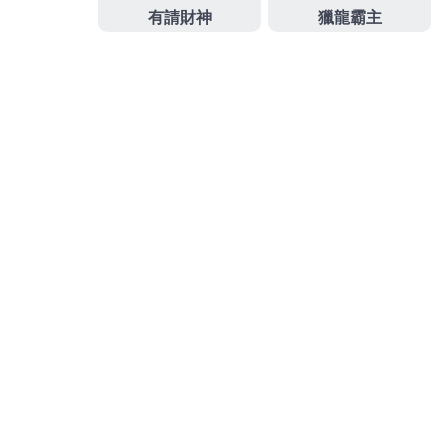
通博娛樂城會出金嗎
通博評價
近期文章
貴賓級無微不至，好博娛樂城一對一專屬管家服務
打造你的被動收入系統！通博娛樂城代理讓你睡覺
時也有高額進帳
好博娛樂城用科技守護安全，用誠意回饋每一次支
持
流量變現終極指南！選擇通博娛樂城代理輕鬆實現
躺贏人生
品牌影響力強，通博娛樂城代理借力易