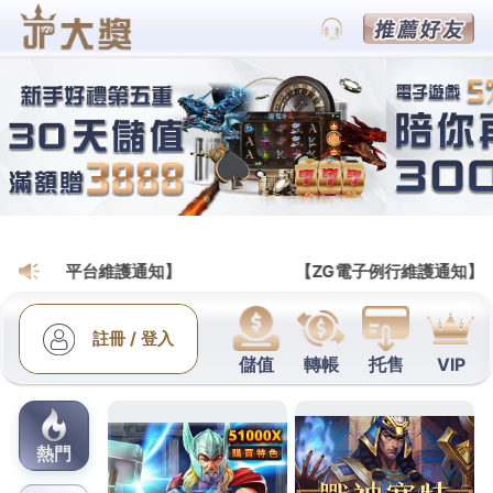
好博娛樂城官網
贏家娛樂城讓玩家有如同親臨
實際賭場的感受及體驗
贏家娛樂城
創立至今，這須感謝所有企業遊戲商的合
作及三方金流機構，給予富遊金融政策及經營便利，
並向全體合營夥伴和每位玩家衷心的感謝，利用品牌
影響力建立起大眾對抗電信網絡詐騙的護城河，承擔
起社會責任，贏家娛樂城最多樣的真人娛樂玩法，超
於行業的高品質直播畫面，百家樂、龍虎、骰寶、牛
牛等各種遊戲隨心玩，酣暢體驗現場娛樂。