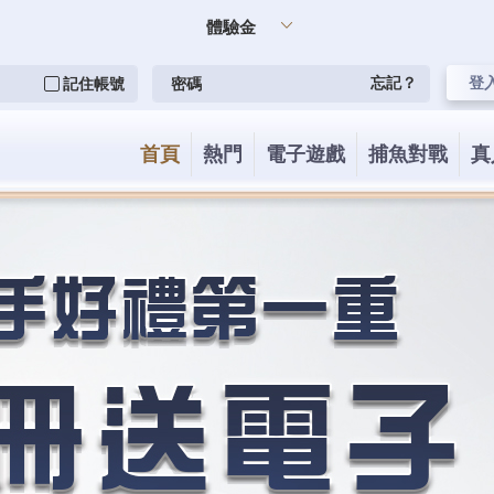
、體育博彩、老虎機遊戲，通博擁有專業的娛樂城營運團隊、24小時線上客服