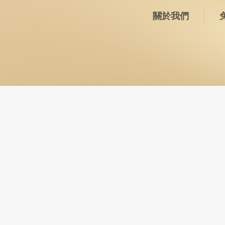
贏家娛樂無論您是新
手
發
2024-10-06
贏家娛樂
的遊戲庫
佈
分
通博評價
試玩和戰神賽特等
日
類
玩家們可以專心在
期:
戲，一定是現時最
您選擇。超乎您的
享有現金返水及再