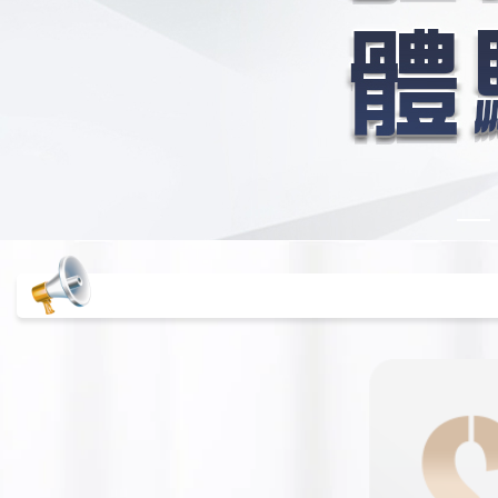
線上娛樂城操作直覺
發
2024-10-25
博到發娛樂城官網
佈
分
通博娛樂城不出金
城
創新產品競爭力
日
類
車，24H真人客
期:
的遊戲體驗。該品
保資金安全性，並
戲的樂趣，並放心
贏家娛樂城各種玩法
在其中現場實況下注