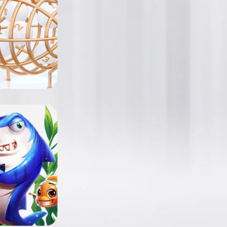
還
2026 年 4 月
2026 年 3 月
2026 年 2 月
2026 年 1 月
2025 年 12 月
2025 年 11 月
2025 年 10 月
2025 年 9 月
2025 年 8 月
2025 年 7 月
2025 年 6 月
2025 年 5 月
2025 年 4 月
2025 年 3 月
2025 年 2 月
2025 年 1 月
2024 年 12 月
2024 年 11 月
2024 年 10 月
2024 年 9 月