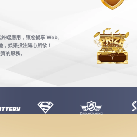
化的遊戲，讓您感受到遊
樂機台任你挑，每週活動不間斷；翻滾熊貓、魔鏡夢遊、元素連
贏大獎；贏家娛樂城讓你免花錢到拉斯維加斯、澳門賭場，在這
遊戲類型，老虎機、賓果、骰寶、輪盤、捕魚機、排七、麻將、
家樂、水果盤、妞妞、超八、柏青斯洛、推幣機通通有，萬人同時
別再猶豫，趕快下載！