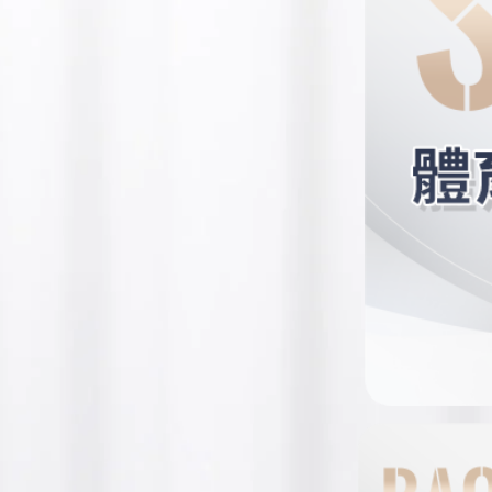
發
2024-10-25
贏家娛樂城
是台灣
佈
分
好博娛樂城
立即註冊官網體驗
日
類
能够享受堅持獎給
期:
技能必須積累，這
贏家娛樂讓您隨時隨
閒暢享娛樂投注
發
2024-10-19
贏家娛樂
以玩家需
佈