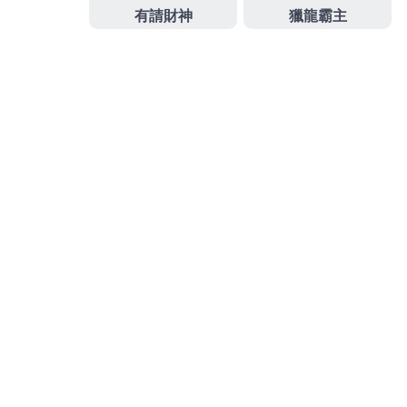
高清畫質與3D立體音效，讓您彷彿置身遊戲世界核
心。因此在平台設計和運營中，始終將玩家權益安全
放在首位，好博娛樂城致力於打造一個安全、公平、
透明的遊戲環境，讓玩家可以安心享受娛樂，無需擔
心任何隱私或財務問題。
發
分
2026-02-12
好博娛樂城
佈
類
日
期:
好博娛樂城畫面與音效雙重升
級，帶來沉浸式體驗
好博娛樂城
高度重視玩家賬戶與資金安全，搭載行業
頂尖的多層安全認證系統，全方位守護玩家權益。每
月自動到賬，無需主動申請，除常態分紅外，老玩家
可享優先體驗新遊、專屬客服一對一服務、生日限定