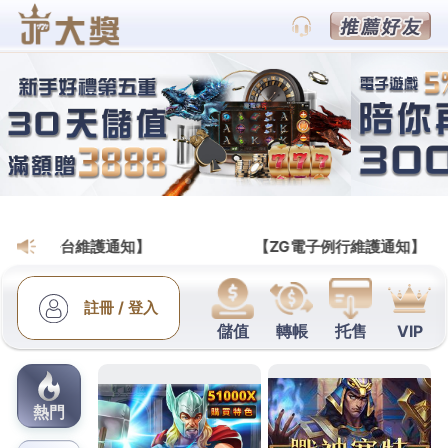
好博娛樂城官網
娛樂城優惠
通搏娛樂城提供多樣化遊戲讓玩家選擇，不論是熱門
不敗的線上百家樂、線上老虎機，或者是台灣經典六
合彩都應有盡有，通搏
娛樂城優惠
活動每月不斷更
新，帶給玩家更多籌碼贏錢，同時主打業界最快的提
款速度，保證5分鐘內安心取款，安心、信譽是通搏樂
城長期經營下給玩家的保證，廣受亞洲玩家好評與支
持，想體驗簡單卻不失刺激的遊戲，那你一定不能錯
過。
好博娛樂城提供各種各樣的遊戲，以吸引大家從夢到