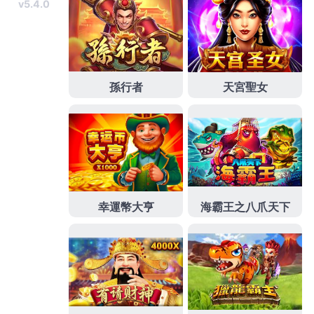
博到發娛樂城官網以其卓越的遊戲品質和多元的娛樂
選擇在玩家中享有盛譽，
線上娛樂城
提供豐富的電子
遊戲、真人娛樂和體育博彩，每一款遊戲都經過精心
設計，讓您在娛樂中享受無限樂趣，無論您是想挑戰
技巧，還是享受放鬆，線上娛樂城皆能滿足玩家的需
求，涵蓋出金速度、客服態度、優惠活動等關鍵因
素，幫助玩家辨識娛樂城的優劣，並提供選擇建議，
以防範封號風險。
發
分
2025-04-03
通博娛樂城不出金
佈
類
日
期:
線上娛樂城提供各種多元化遊