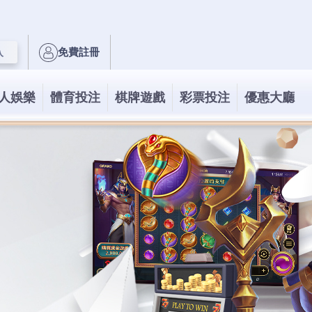
等周邊服務，通博娛樂城對比好博娛樂城的優惠活動，立即會員
搜
搜
尋
尋
關
鍵
字: