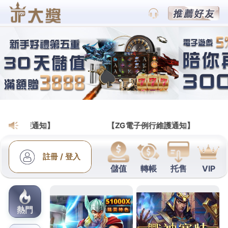
好博娛樂城官網
月份:
2025 年 12 月
贏家娛樂城安心保障，娛樂無
後顧之憂
贏家娛樂城
將玩家安全置於首位，構建多層次安全保
障體系。採用銀行級數據加密技術，對玩家個人信
息、交易數據進行全程加密，杜絕信息洩露風險；嚴