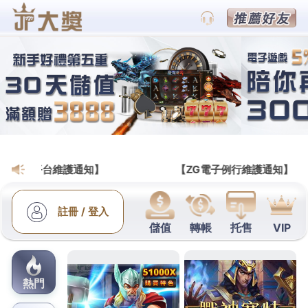
好博娛樂城官網
贏家娛樂安全信賴，築就安心
娛樂空間
在線娛樂，安全與信賴至關重要，
贏家娛樂
始終以會
員體驗為核心，打造高標準安全平台，這裡有齊全的
遊戲種類，從傳統經典到創新玩法，應有盡有，滿足
不同玩家的娛樂需求，平台採用先進的安全技術，全
方位保障會員賬戶信息與資金安全，每一笔交易都透
明可查，讓你玩得安心，豐厚福利從不缺席，體驗
金、儲值贈金、返水獎勵等多重優惠疊加，讓娛樂體