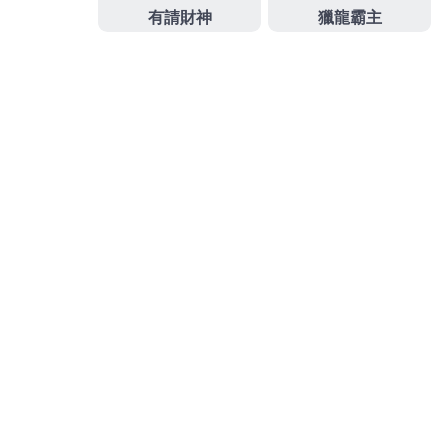
通博娛樂城不出金
通博娛樂城代理
通博娛樂城會出金嗎
通博評價
近期文章
貴賓級無微不至，好博娛樂城一對一專屬管家服務
打造你的被動收入系統！通博娛樂城代理讓你睡覺
時也有高額進帳
好博娛樂城用科技守護安全，用誠意回饋每一次支
持
流量變現終極指南！選擇通博娛樂城代理輕鬆實現
躺贏人生