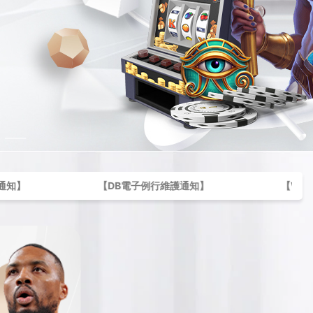
頁面
好博娛樂城
娛樂城優惠
會
娛樂城推薦
娛樂城體驗金
線上娛樂城
通博娛樂傳票
通博娛樂城不出金
通博娛樂城代理
通博娛樂城會出金嗎
通博評價
近期文章
貴賓級無微不至，好博娛樂城一對一專屬管家服
務
打造你的被動收入系統！通博娛樂城代理讓你睡