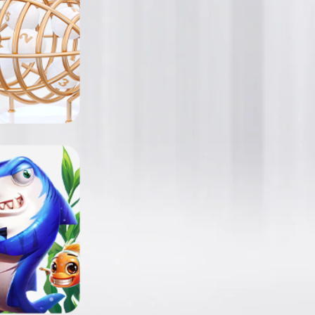
2026 年 2 月
2026 年 1 月
2025 年 12 月
2025 年 11 月
2025 年 10 月
2025 年 9 月
2025 年 8 月
2025 年 7 月
2025 年 6 月
2025 年 5 月
2025 年 4 月
2025 年 3 月
2025 年 2 月
2025 年 1 月
2024 年 12 月
2024 年 11 月
2024 年 10 月
2024 年 9 月