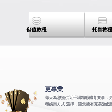
好博娛樂城官網
超多熱門好玩遊戲的
娛樂城
，最齊全的賽事
用博弈賺錢真心不騙，娛樂城推薦網站註冊優惠送體驗金儲值，