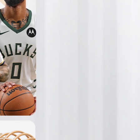
覺時也有高額進帳
好博娛樂城用科技守護安全，用誠意回饋每一次
支持
流量變現終極指南！選擇通博娛樂城代理輕鬆實
現躺贏人生
品牌影響力強，通博娛樂城代理借力易
近期留言
彙整
2026 年 7 月
2026 年 6 月
2026 年 5 月
2026 年 4 月
2026 年 3 月