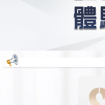
玩經典遊戲，首儲
作
admin
水福利無上限，讓
者
發
2025-12-06
無論是休閒玩家還
佈
分
好博娛樂城
富，確保遊戲公平
日
類
員更享有專屬存提
期:
問題反饋快速回應
在線娛樂的安心之
文
上一篇文章
章
贏家娛樂城多種娛樂方式選擇
上
一
導
篇
覽