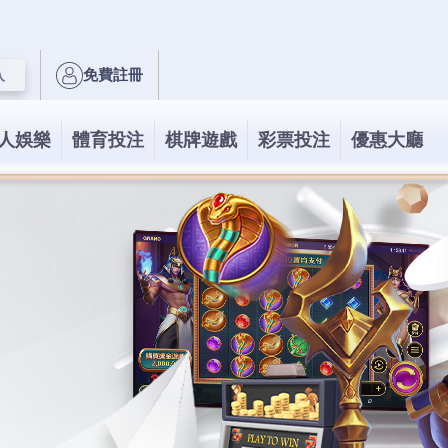
等周邊服務，通博娛樂城對比好博娛樂城的優惠活動，立即會員
搜
搜
尋
尋
關
鍵
字: