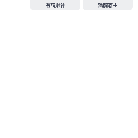
事、真人視訊、電子遊戲、3A彩票遊戲以及棋牌遊
戲，無論您喜好何種類型，都能在這裡找到心儀的選
擇，讓玩家盡情暢玩，爽到無法自拔！博到發娛樂城
官網服務周到，玩家可以通過24小時的客服服務解決
遇到的任何問題。還提供多種優惠活動，讓玩家可以
以更低的成本享受遊戲樂趣。
發
分
2024-11-15
未分類
佈
類
日
期:
贏家娛樂城遊戲應有盡有，讓
你每天上線也不膩
贏家娛樂城
提供各種體育賽事的投注服務，這裡擁有
豐富的賽事選擇，如足球、籃球、網球等，讓玩家們
可以根據個人喜好進行投注，堅持使用最高等級機密