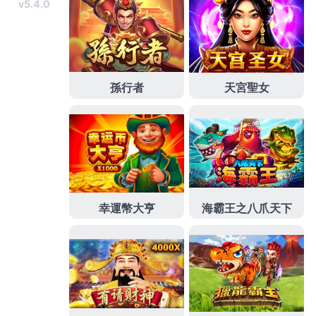
優惠活動多、24小時客服服務、出金速度快，另提供
多種遊戲，真人百家樂、運彩、彩票、電子遊戲等，
多種遊戲等你親自來體驗，贏家娛樂的平台將為您提
供最豐富的運彩資訊選擇、最令人興奮的賽事體驗，
以及最具競爭力的賠率。立即加入我們，開始您的運
彩之旅，贏得無盡的刺激和獎金！
發
分
2024-11-21
通博評價
佈
類
日
期:
博到發娛樂城官網擁有豐富多
元的優惠活動，重視玩家的遊
戲體驗
博到發
娛樂城
官網提供豐富多樣的遊戲，包括體育賽