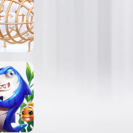
2026 年 4 月
2026 年 3 月
2026 年 2 月
2026 年 1 月
2025 年 12 月
2025 年 11 月
2025 年 10 月
2025 年 9 月
2025 年 8 月
2025 年 7 月
2025 年 6 月
2025 年 5 月
2025 年 4 月
2025 年 3 月
2025 年 2 月
2025 年 1 月
2024 年 12 月
2024 年 11 月
2024 年 10 月
2024 年 9 月