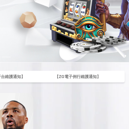
頁面
的
好博娛樂城
娛樂城優惠
娛樂城推薦
娛樂城體驗金
線上娛樂城
通博娛樂傳票
通博娛樂城不出金
通博娛樂城代理
通博娛樂城會出金嗎
通博評價
近期文章
老玩家一致好評的信譽招牌！好博娛樂城24小時
陪伴你的娛樂時光
把愛好變成收入！通博娛樂城代理邊玩邊賺的財