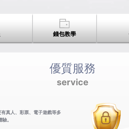
種類與場次，專業運動賽事直播，一手掌握精彩賽事，立即註冊通博娛樂城馬上
通博娛樂賺錢勝率最高。