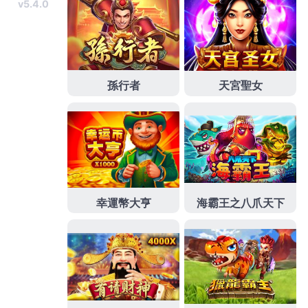
文
章:
搜
搜
尋
尋
關
鍵
字:
頁面
好博娛樂城
娛樂城優惠
娛樂城推薦
娛樂城體驗金
線上娛樂城
通博娛樂傳票