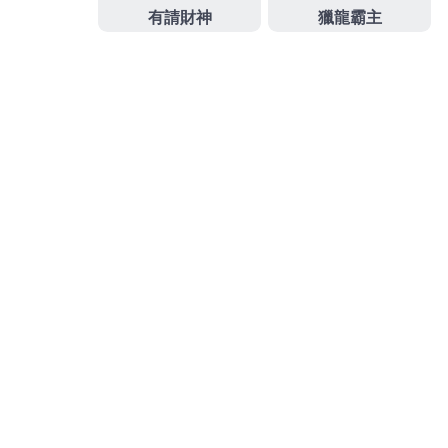
通博娛樂城不出金
通博娛樂城代理
通博娛樂城會出金嗎
通博評價
近期文章
貴賓級無微不至，好博娛樂城一對一專屬管家服務
打造你的被動收入系統！通博娛樂城代理讓你睡覺
時也有高額進帳
好博娛樂城用科技守護安全，用誠意回饋每一次支
持
流量變現終極指南！選擇通博娛樂城代理輕鬆實現
躺贏人生