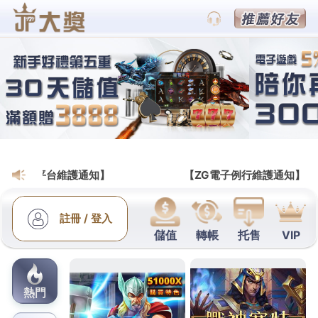
好博娛樂城官網
好博娛樂城讓歡樂沒有界限，
讓勝利觸手可及
好博娛樂城
是你的夜間娛樂首選，24小時不間斷營
運，夜晚時段更有專屬優惠活動，陪伴你度過每個精
彩夜晚，堅持以用戶為核心，透過細緻引導與即時客
服支援，讓每位新人玩家都能自信起步、安心遊玩。
我們不只是娛樂平台，更是你進入博弈世界的最佳導
師。現在就加入好博娛樂城，開啟屬於你的精彩冒險
旅程，讓每一次點擊都充滿期待與驚喜！