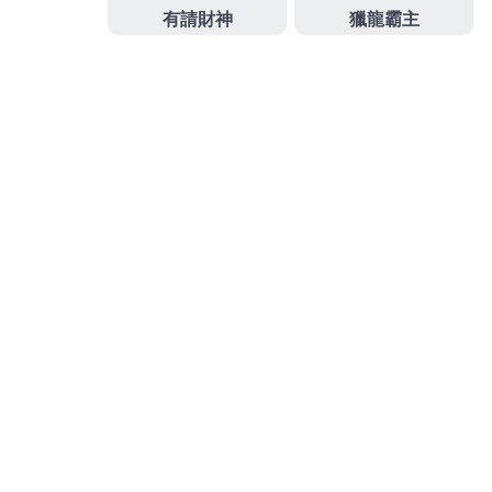
通博娛樂城不出金
通博娛樂城代理
通博娛樂城會出金嗎
通博評價
近期文章
老玩家一致好評的信譽招牌！好博娛樂城24小時陪
伴你的娛樂時光
把愛好變成收入！通博娛樂城代理邊玩邊賺的財富
新體驗
貴賓級無微不至，好博娛樂城一對一專屬管家服務
打造你的被動收入系統！通博娛樂城代理讓你睡覺
時也有高額進帳