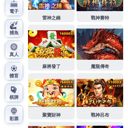
作
發
分
admin
2026-03-19
好博娛樂城
者
佈
類
日
期:
文
上一篇文章
章
好博娛樂城讓每一段娛樂時光都充滿
上
一
意義，讓生活變得更加精彩絢麗
導
篇
覽
文
章:
下一篇文章
真人龍虎鬥快節奏，在好博娛樂城享
下
一
受瞬息勝負的快感
篇