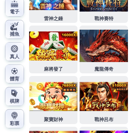
復潛在風險，為玩家提供最安全的遊戲環境。
作
發
分
admin
2025-11-29
通博評價
者
佈
類
日
期:
文
上一篇文章
章
贏家娛樂城立刻開啟您的娛樂旅程，
上
一
盡情享受遊戲的無限魅力
導
篇
覽
文
章:
下一篇文章
贏家娛樂城多種娛樂方式選擇，讓您
下
一
擁有完美遊戲體驗
篇
文