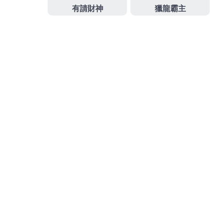
通博娛樂城代理
通博娛樂城會出金嗎
通博評價
近期文章
貴賓級無微不至，好博娛樂城一對一專屬管家服務
打造你的被動收入系統！通博娛樂城代理讓你睡覺
時也有高額進帳
好博娛樂城用科技守護安全，用誠意回饋每一次支
持
流量變現終極指南！選擇通博娛樂城代理輕鬆實現
躺贏人生
品牌影響力強，通博娛樂城代理借力易