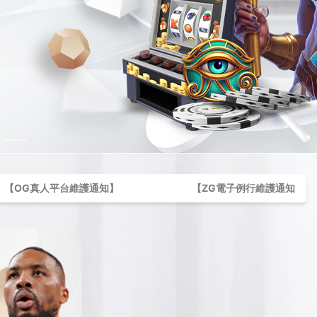
頁面
好博娛樂城
娛樂城優惠
娛樂城推薦
提
娛樂城體驗金
線上娛樂城
通博娛樂傳票
通博娛樂城不出金
通博娛樂城代理
通博娛樂城會出金嗎
通博評價
近期文章
老玩家一致好評的信譽招牌！好博娛樂城24小時
陪伴你的娛樂時光
把愛好變成收入！通博娛樂城代理邊玩邊賺的財