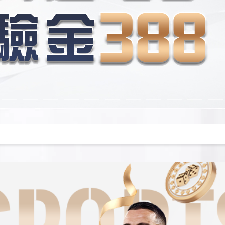
最大的休閒遊戲社區，擁有超百款遊戲品類，彙集全網最火爆
的博弈遊戲，以出色的用戶體驗、完善的帳號安全、勁爆的優惠
愛，堅守以客為尊，力求創新，不斷進步的精神，力拓多元化的
致華麗的用護體驗，數種遊戲，贏家娛樂城24小時竭誠為客戶
、傾聽建議，讓您遊玩無負擔，享受比其他娛樂城更高的活動。
的好玩的遊戲