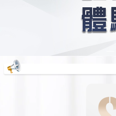
贏家娛樂城
是全網
的、最好玩、最全
作
admin
活動而深受用戶喜
者
發
2025-11-10
博彩娛樂，推薦極
佈
分
好博娛樂城
供支持、解决問題
日
類
期:
文
上一篇文章
章
贏家娛樂讓您能快速搜索想要
上
一
導
篇
覽
文
下一篇文章
章: