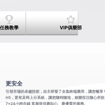
分類
好博娛樂城
未分類
通博娛樂城不出金
通博娛樂城代理
通博評價
送體驗金推薦！好博娛樂城新會員註冊送體驗金，線上娛樂城利