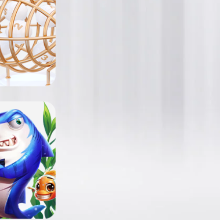
2026 年 4 月
2026 年 3 月
2026 年 2 月
2026 年 1 月
2025 年 12 月
2025 年 11 月
2025 年 10 月
2025 年 9 月
2025 年 8 月
2025 年 7 月
2025 年 6 月
2025 年 5 月
2025 年 4 月
2025 年 3 月
2025 年 2 月
2025 年 1 月
2024 年 12 月
2024 年 11 月
2024 年 10 月
2024 年 9 月