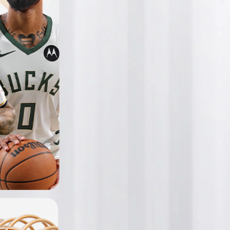
富新體驗
貴賓級無微不至，好博娛樂城一對一專屬管家服
務
打造你的被動收入系統！通博娛樂城代理讓你睡
覺時也有高額進帳
好博娛樂城用科技守護安全，用誠意回饋每一次
支持
近期留言
彙整
2026 年 8 月
2026 年 7 月
2026 年 6 月
2026 年 5 月