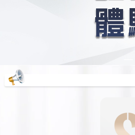
贏家娛樂
提供體育
項目，掃碼下載，
作
admin
您的想像。您可飽
者
發
2025-06-12
商合作，良好合作
佈
分
通博評價
存款，金流切割，
日
類
期:
文
上一篇文章
章
贏家娛樂城即刻領取限定版迎
上
一
導
篇
覽
文
下一篇文章
章: