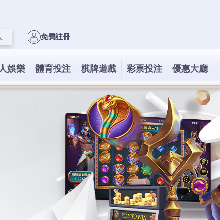
等周邊服務，通博娛樂城對比好博娛樂城的優惠活動，立即會員
搜
搜
尋
尋
關
鍵
字: