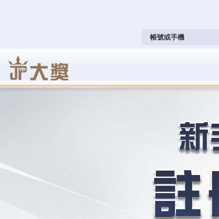
好博娛樂城官網
好博娛樂城註冊優惠活動送體驗金，提供真人百家樂、北京賽車
註冊送1000，給你安全可靠、公平公正的線上娛樂環境。
贏家娛樂以豐富的遊
玩家的青睞