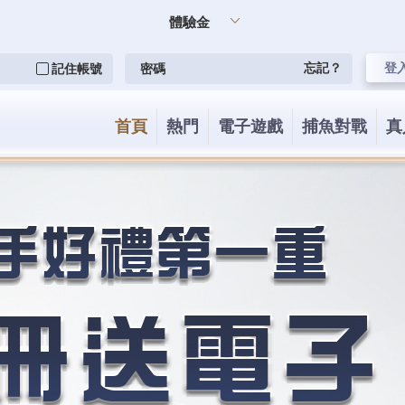
、體育博彩、老虎機遊戲，通博擁有專業的娛樂城營運團隊、24小時線上客服
戲選擇和優質的服務贏得