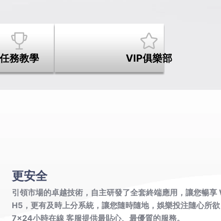
分類
好博娛樂城
未分類
通博娛樂城不出金
通博娛樂城代理
通博評價
送體驗金推薦！好博娛樂城新會員註冊送體驗金，線上娛樂城利