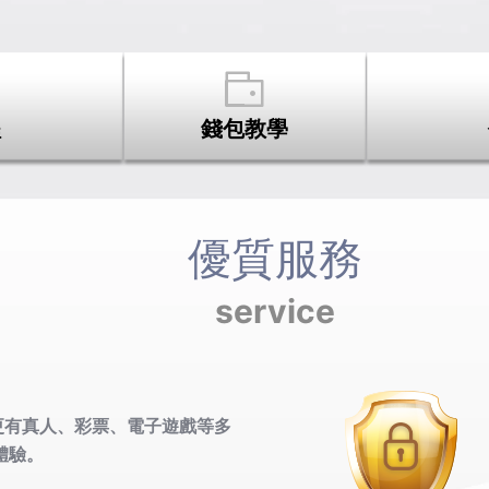
種類與場次，專業運動賽事直播，一手掌握精彩賽事，立即註冊通博娛樂城馬上
通博娛樂賺錢勝率最高。