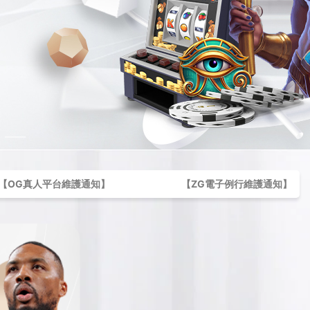
頁面
好博娛樂城
娛樂城優惠
娛樂城推薦
娛樂城體驗金
線上娛樂城
通博娛樂傳票
通博娛樂城不出金
通博娛樂城代理
通博娛樂城會出金嗎
通博評價
近期文章
貴賓級無微不至，好博娛樂城一對一專屬管家服
務
打造你的被動收入系統！通博娛樂城代理讓你睡