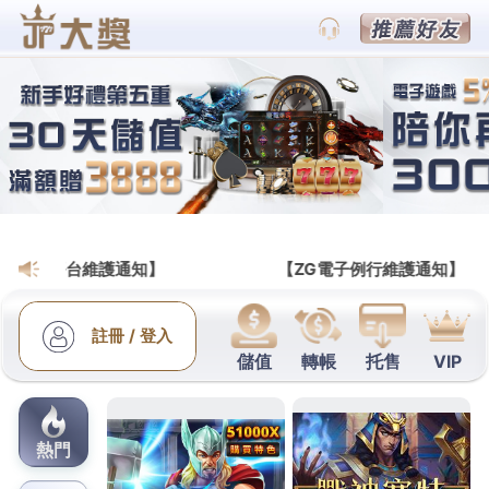
好博娛樂城官網
贏家娛樂城限定豪禮狂歡，千
萬彩金等你挑戰
贏家娛樂城
本週末限時推出百家樂連勝挑戰賽，連贏5
局即贈500元紅利，最高可累積20萬彩金！場內同步
開放VR虛擬賽馬與AI智慧百家樂等創新玩法，搭配
AR實境賞金任務，讓娛樂升級為感官革命。贏家娛樂
城更與知名時尚品牌聯名推出高額存款禮包，存入10
萬即可兌換限量奢華手錶。出金系統採用區塊鏈技
術，最快3分鐘到帳，讓勝利即刻落實。