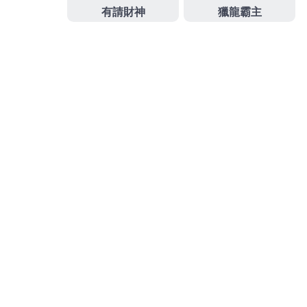
通博娛樂城會出金嗎
通博評價
近期文章
貴賓級無微不至，好博娛樂城一對一專屬管家服務
打造你的被動收入系統！通博娛樂城代理讓你睡覺
時也有高額進帳
好博娛樂城用科技守護安全，用誠意回饋每一次支
持
流量變現終極指南！選擇通博娛樂城代理輕鬆實現
躺贏人生
品牌影響力強，通博娛樂城代理借力易