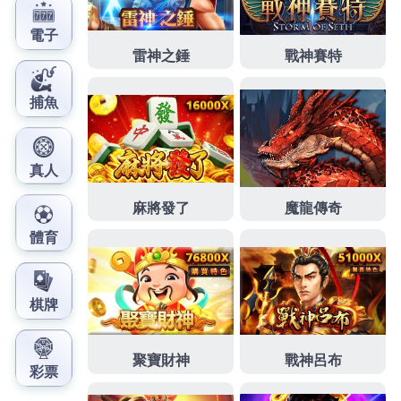
驗刺激有趣的娛樂城遊戲吧！經過專業設計，界面簡
潔易用、遊戲種類豐富、高度安全保障、即時客服支
援、提供IOS設備與安卓設備皆可使用!
作
發
分
admin
2024-12-28
未分類
者
佈
類
日
期:
文
上一篇文章
章
線上娛樂城讓您精確快速投注，獎金
上
一
輕鬆入手
導
篇
覽
文
章:
下一篇文章
贏家娛樂城讓玩家享受快捷便利的娛
下
一
樂體驗