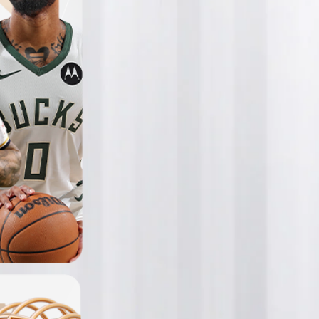
覺時也有高額進帳
好博娛樂城用科技守護安全，用誠意回饋每一次
支持
流量變現終極指南！選擇通博娛樂城代理輕鬆實
現躺贏人生
品牌影響力強，通博娛樂城代理借力易
近期留言
彙整
2026 年 7 月
2026 年 6 月
2026 年 5 月
2026 年 4 月
2026 年 3 月