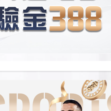
提供多款精彩彩票選擇，從傳統樂透到創新玩法，每張彩票都是
線上娛樂城
提供豐富多樣的遊戲，包括體育賽事、真人視訊、電
遊戲以及棋牌遊戲，無論您喜好何種類型，都能在這裡找到心儀
電子遊戲，渴望在虛擬世界裡縱橫馳騁，線上娛樂城將是你最佳
接爽到無法自拔的電玩盛宴吧！
玩運彩的會員都能享受運動賽事