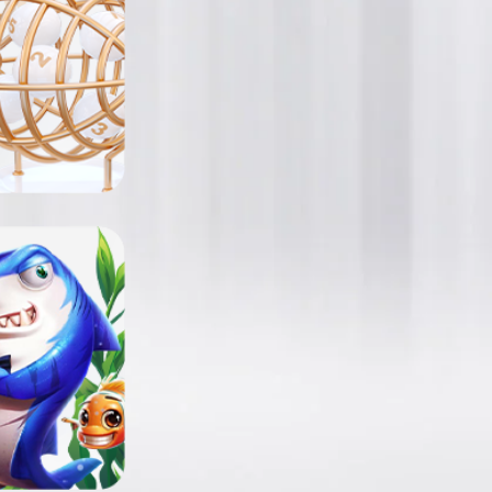
2026 年 2 月
2026 年 1 月
2025 年 12 月
2025 年 11 月
2025 年 10 月
2025 年 9 月
2025 年 8 月
2025 年 7 月
2025 年 6 月
2025 年 5 月
2025 年 4 月
2025 年 3 月
2025 年 2 月
2025 年 1 月
2024 年 12 月
2024 年 11 月
2024 年 10 月
2024 年 9 月