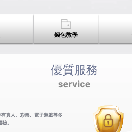
種類與場次，專業運動賽事直播，一手掌握精彩賽事，立即註冊通博娛樂城馬上
通博娛樂賺錢勝率最高。