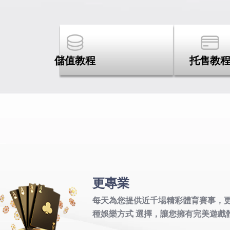
好博娛樂城官網
超多熱門好玩遊戲的
娛樂城
，最齊全的賽事
用博弈賺錢真心不騙，娛樂城推薦網站註冊優惠送體驗金儲值，