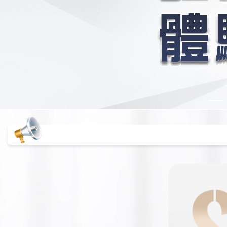
博到發娛樂城官網
贏取夢想的機會，
作
admin
子遊戲、3A彩票
者
發
2024-09-25
選擇，如果你熱愛
佈
分
通博娛樂城不出金
的戰場，準備好迎
日
類
期:
文
下一篇文章
章
博到發娛樂城官網讓亞洲喜愛
下
一
導
篇
覽
文
章: